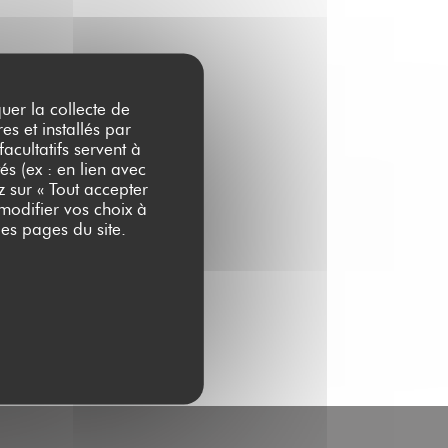
quer la collecte de
es et installés par
acultatifs servent à
és (ex : en lien avec
z sur « Tout accepter
 modifier vos choix à
es pages du site.