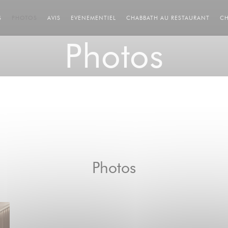
((OUV
S
PHOTOS
AVIS
EVENEMENTIEL
CHABBATH AU RESTAURANT
CH
Photos
Photos