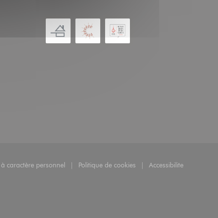
 à caractère personnel
Politique de cookies
Accessibilite
re une nouvelle fenêtre))
((ouvre une nouvelle fenêtre))
((ouvre une nouvel