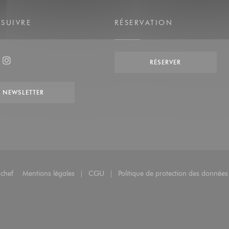
SUIVRE
RÉSERVATION
RÉSERVER
ook ((ouvre une nouvelle fenêtre))
Instagram ((ouvre une nouvelle fenêtre))
NEWSLETTER
((ouvre une nouvelle fenêtre))
chef
Mentions légales
CGU
Politique de protection des données
((ouvre une nouvelle fenêtre))
((ouvre une nouvelle fenêtre))
((ouv